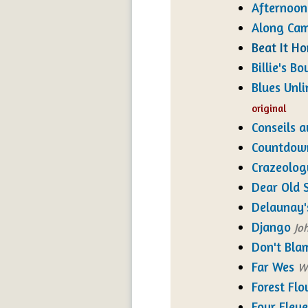
Afternoon 
Along Cam
Beat It H
Billie's B
Blues Unli
original
Conseils a
Countdow
Crazeolog
Dear Old 
Delaunay'
Django
Jo
Don't Bla
Far Wes
W
Forest Fl
Four Elev