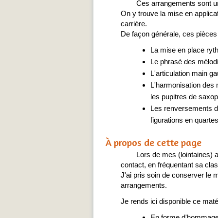
Ces arrangements sont un
On y trouve la mise en applica
carrière.
De façon générale, ces pièces p
La mise en place ryt
Le phrasé des mélod
L'articulation main 
L'harmonisation des 
les pupitres de saxo
Les renversements d'a
figurations en quartes
À propos de cette page
Lors de mes (lointaines) 
contact, en fréquentant sa cla
J'ai pris soin de conserver le 
arrangements.
Je rends ici disponible ce maté
En forme d'hommage 