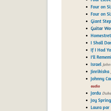
Four on Si
Four on Si
Giant Ste
Guitar Wo
Homestret
I Shall Da
If I Had Y
I'll Remem
Israel
John
Jinrikiska
Johnny Ca
audio
Jordu
Duke
Joy Sprin
Laura par 