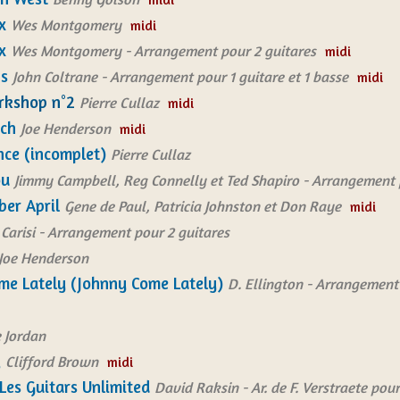
x
Wes Montgomery
midi
x
Wes Montgomery - Arrangement pour 2 guitares
midi
ps
John Coltrane - Arrangement pour 1 guitare et 1 basse
midi
rkshop n°2
Pierre Cullaz
midi
ch
Joe Henderson
midi
nce (incomplet)
Pierre Cullaz
ou
Jimmy Campbell, Reg Connelly et Ted Shapiro - Arrangement 
ber April
Gene de Paul, Patricia Johnston et Don Raye
midi
 Carisi - Arrangement pour 2 guitares
Joe Henderson
me Lately (Johnny Come Lately)
D. Ellington - Arrangement
 Jordan
g
Clifford Brown
midi
Les Guitars Unlimited
David Raksin - Ar. de F. Verstraete pou