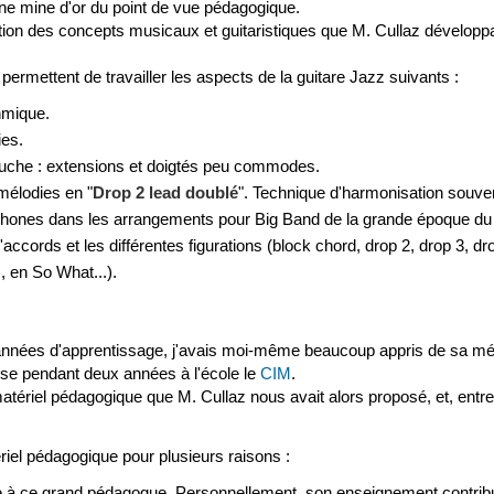
e mine d'or du point de vue pédagogique.
tion des concepts musicaux et guitaristiques que M. Cullaz développa
ermettent de travailler les aspects de la guitare Jazz suivants :
hmique.
ies.
gauche : extensions et doigtés peu commodes.
mélodies en "
Drop 2 lead doublé
". Technique d'harmonisation souvent
phones dans les arrangements pour Big Band de la grande époque du
ccords et les différentes figurations (block chord, drop 2, drop 3, dr
, en So What...).
années d'apprentissage, j'avais moi-même beaucoup appris de sa mét
sse pendant deux années à l'école le
CIM
.
matériel pédagogique que M. Cullaz nous avait alors proposé, et, entr
riel pédagogique pour plusieurs raisons :
à ce grand pédagogue. Personnellement, son enseignement contri