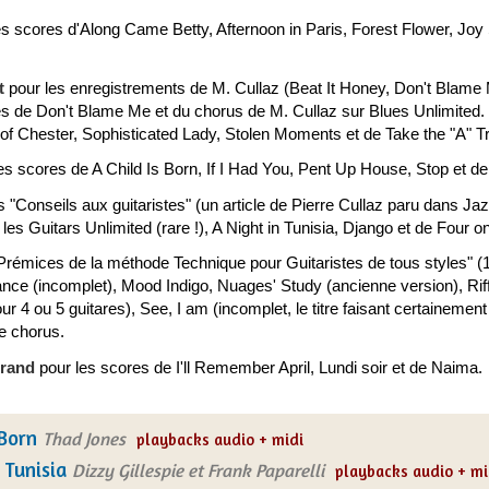
s scores d'Along Came Betty, Afternoon in Paris, Forest Flower, Joy
t
pour les enregistrements de M. Cullaz (Beat It Honey, Don't Blame
vés de Don't Blame Me et du chorus de M. Cullaz sur Blues Unlimited
f Chester, Sophisticated Lady, Stolen Moments et de Take the "A" Tr
es scores de A Child Is Born, If I Had You, Pent Up House, Stop et d
s "Conseils aux guitaristes" (un article de Pierre Cullaz paru dans 
les Guitars Unlimited (rare !), A Night in Tunisia, Django et de Four on
Prémices de la méthode Technique pour Guitaristes de tous styles" (
nce (incomplet), Mood Indigo, Nuages' Study (ancienne version), Riffi
 4 ou 5 guitares), See, I am (incomplet, le titre faisant certainement 
e chorus.
rrand
pour les scores de I'll Remember April, Lundi soir et de Naima.
 Born
Thad Jones
playbacks audio + midi
 Tunisia
Dizzy Gillespie et Frank Paparelli
playbacks audio + mi