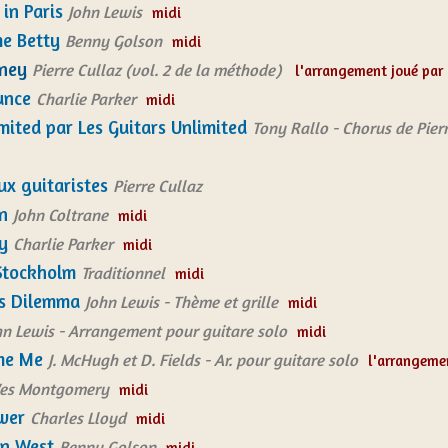
in Paris
John Lewis
midi
e Betty
Benny Golson
midi
oney
Pierre Cullaz (vol. 2 de la méthode)
l'arrangement joué par
ounce
Charlie Parker
midi
mited par Les Guitars Unlimited
Tony Rallo - Chorus de Pier
ux guitaristes
Pierre Cullaz
n
John Coltrane
midi
y
Charlie Parker
midi
Stockholm
Traditionnel
midi
s Dilemma
John Lewis - Thème et grille
midi
hn Lewis - Arrangement pour guitare solo
midi
me Me
J. McHugh et D. Fields - Ar. pour guitare solo
l'arrangemen
es Montgomery
midi
ower
Charles Lloyd
midi
en West
Benny Golson
midi