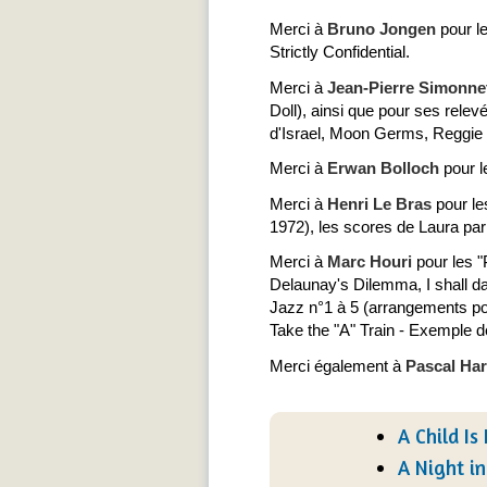
Merci à
Bruno Jongen
pour le
Strictly Confidential.
Merci à
Jean-Pierre Simonne
Doll), ainsi que pour ses rele
d'Israel, Moon Germs, Reggie o
Merci à
Erwan Bolloch
pour l
Merci à
Henri Le Bras
pour le
1972), les scores de Laura par 
Merci à
Marc Houri
pour les "
Delaunay's Dilemma, I shall da
Jazz n°1 à 5 (arrangements pour
Take the "A" Train - Exemple d
Merci également à
Pascal Ha
A Child Is
A Night in